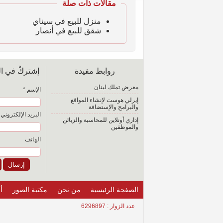
مقالات ذات صلة
منزل للبيع في سيناي
شقق للبيع في أنصار
روابط مفيدة
إشتركْ في الق
معرض تملك لبنان
الإسم *
إيرلي هوست لإنشاء المواقع
والبرامج والإستضافة
البريد الإلكتروني 
إداري أونلاين للمحاسبة والزبائن
والموظفين
الهاتف
الصفحة الرئيسية
من نحن
مكتبة الصور
أ
عدد الزوار : 6296897