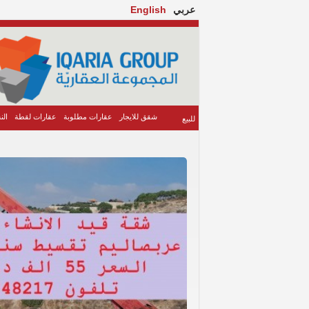
عربي
English
شقق للايجار
عقارات مطلوبة
عقارات لقطة
الن
للبيع