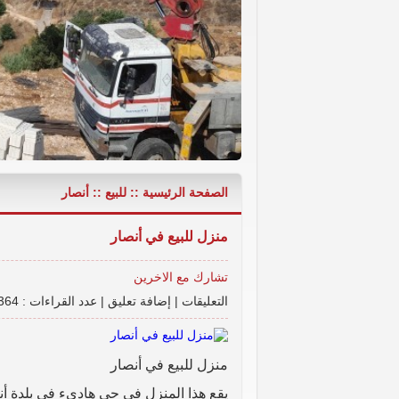
الصفحة الرئيسية
::
للبيع
::
أنصار
شقة مع حديقة تقسيط على 30 ششر - عربصاليم - جرجوع,
منزل للبيع في أنصار
تشارك مع الاخرين
التعليقات
|
إضافة تعليق
|
عدد القراءات : 8364
منزل للبيع في أنصار
يقع هذا المنزل في حي هاديء في بلدة أ