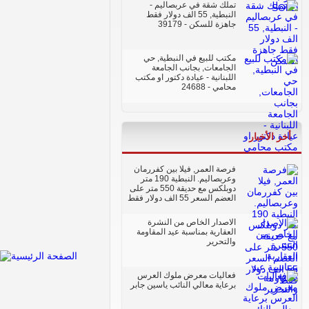
تملك شقة في عربصاليم -
النبطية, 55 الف دولار فقط
جاهزة للسكن
- 39179
مكتب للبيع في النبطية, حي
الجامعات, بجانب الجامعة
اللبنانية - عيادة دكتور او مكتب
محامي
- 24688
أخر الأخبار
فرصة العمر, فيلا بين كفررمان
وعربصاليم. النبطية 190 متر
دوبلكس مع حديقة 550 متر على
العضم السعر 55 الف دولار فقط
الاصدار الخاص من النشرة
العقارية بمناسبة عيد المقاومة
والتحرير
فعاليات معرض ملوك العرس
برعاية معالي النائب ياسين جابر