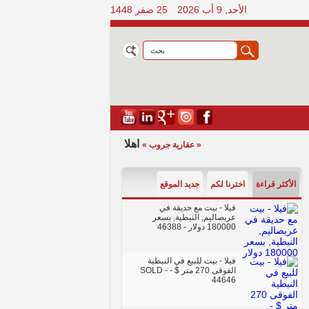
الأحد, 9 أب 2026
25 صفر 1448
اهلا بكم في الموقع الرسمي للمجم
« عقارية جروب »
الأكثر قراءة
اخترنا لكم
جديد الموقع
فيلا - بيت مع حديقة في
عربصاليم, النبطية, بسعر
180000 دولار
- 46388
فيلا - بيت للبيع في النبطية
الفوقى 270 متر $ - SOLD
-
44646