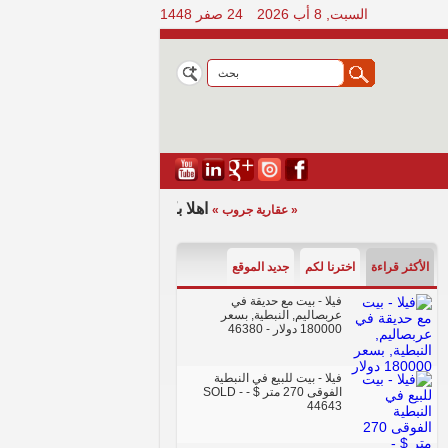
السبت, 8 أب 2026
24 صفر 1448
اهلا بكم في الموقع الرسمي للمجمو
« عقارية جروب »
الأكثر قراءة
اخترنا لكم
جديد الموقع
فيلا - بيت مع حديقة في
عربصاليم, النبطية, بسعر
180000 دولار
- 46380
فيلا - بيت للبيع في النبطية
الفوقى 270 متر $ - SOLD
-
44643