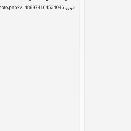
فيديو https://www.facebook.com/photo.php?v=488974164534046