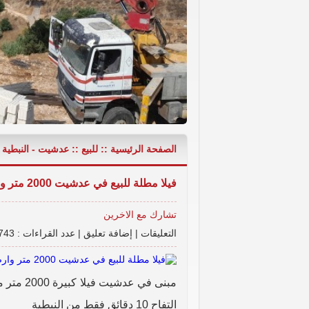
الصفحة الرئيسية
::
للبيع
::
عدشيت - النبطية
شقة مع حديقة تقسيط على 30 ششر - عربصاليم - جرجوع,
فيلا مطلة للبيع في عدشيت 2000 متر وارض 4000 متر
تشارك مع الاخرين
التعليقات
|
إضافة تعليق
|
عدد القراءات : 9743
التفاح 10 دقائق فقط من النبطية