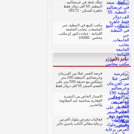
تملك شقة في عربصاليم -
النبطية, 55 الف دولار فقط
جاهزة للسكن
- 39172
مكتب للبيع في النبطية, حي
الجامعات, بجانب الجامعة
اللبنانية - عيادة دكتور او مكتب
محامي
- 24688
أخر الأخبار
فرصة العمر, فيلا بين كفررمان
وعربصاليم. النبطية 190 متر
دوبلكس مع حديقة 550 متر على
العضم السعر 55 الف دولار فقط
الاصدار الخاص من النشرة
العقارية بمناسبة عيد المقاومة
والتحرير
فعاليات معرض ملوك العرس
برعاية معالي النائب ياسين جابر