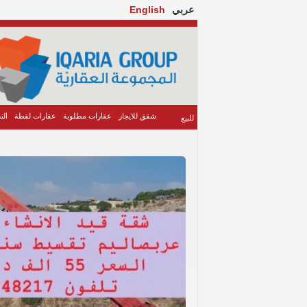
عربي
English
شقق للايجار
عقارات مطلوبة
عقارات لقطة
الن
للبيع