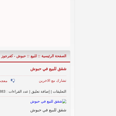
الصفحة الرئيسية
::
للبيع
::
حبوش - كفرجوز
شقة مع حديقة تقسيط على 30 ششر - عربصاليم - جرجوع,
شقق للبيع في حبوش
تشارك مع الاخرين
التعليقات
|
إضافة تعليق
|
عدد القراءات : 9383
شقق للبيع في حبوش