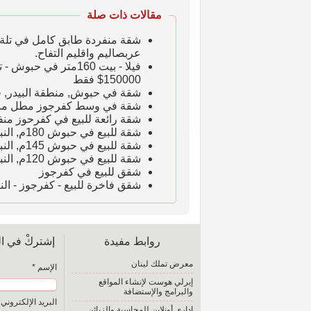
مقالات ذات صلة
شقة منفردة طابق كامل في تلة ا
عربصاليم واقليم التفاح.
فيلا - بيت 160متر 
150000$ فقط
شقة في حبوش, منطقة البيدر, قرب جسر حبو
شقة في وسط كفرجوز مطل مميز 120 متر بسعر 55 الف فقط :
شقة رائعة للبيع في كفرحوز منفذة ديكور مميز 130 متر للبيع
شقة للبيع في حبوش 180م, النبطية مع حديقة خاصة على السند واطلالة مميزة
شقة للبيع في حبوش 145م, النبطية مع حديقة خاصة على السند واطلالة مميزة
شقة للبيع في حبوش 120م, النبطية مع حديقة خاصة على السند واطلالة مميزة
شقق للبيع في كفرجوز
شقق فاخرة للبيع - كفرجوز - الن
روابط مفيدة
إشتركْ في الق
معرض تملك لبنان
الإسم *
إيرلي هوست لإنشاء المواقع
والبرامج والإستضافة
البريد الإلكتروني 
إداري أونلاين للمحاسبة والزبائن