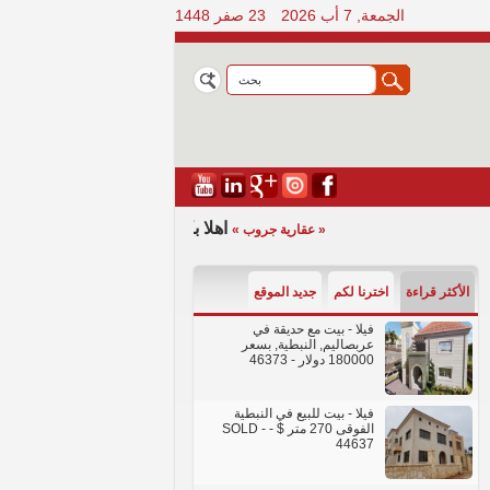
الجمعة, 7 أب 2026
23 صفر 1448
اهلا بكم في الموقع الرسمي للمجمو
« عقارية جروب »
الأكثر قراءة
اخترنا لكم
جديد الموقع
فيلا - بيت مع حديقة في
عربصاليم, النبطية, بسعر
180000 دولار
- 46373
فيلا - بيت للبيع في النبطية
الفوقى 270 متر $ - SOLD
-
44637