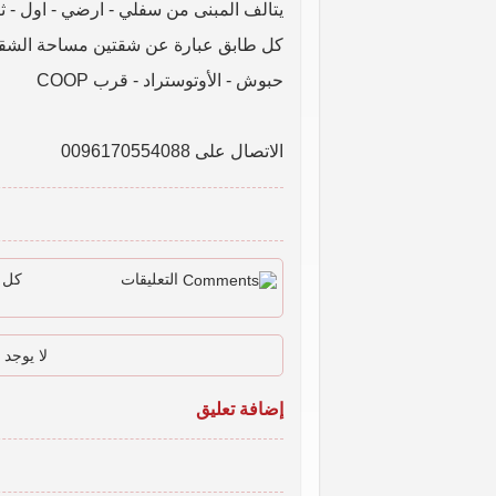
يتالف المبنى من سفلي - ارضي - اول - ث
كل طابق عبارة عن شقتين مساحة الشقة 180 متر مر
حبوش - الأوتوستراد - قرب COOP
الاتصال على 0096170554088
التعليقات
كل ا
لا يوجد 
إضافة تعليق