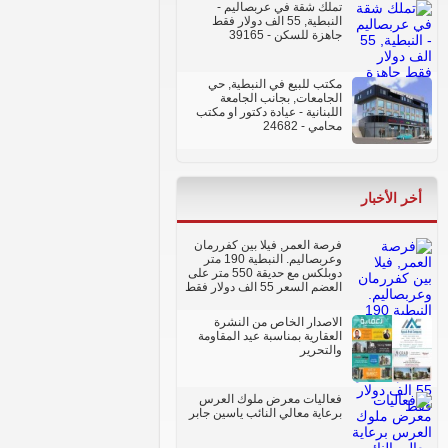
تملك شقة في عربصاليم -
النبطية, 55 الف دولار فقط
جاهزة للسكن
- 39165
مكتب للبيع في النبطية, حي
الجامعات, بجانب الجامعة
اللبنانية - عيادة دكتور او مكتب
محامي
- 24682
أخر الأخبار
فرصة العمر, فيلا بين كفررمان
وعربصاليم. النبطية 190 متر
دوبلكس مع حديقة 550 متر على
العضم السعر 55 الف دولار فقط
الاصدار الخاص من النشرة
العقارية بمناسبة عيد المقاومة
والتحرير
فعاليات معرض ملوك العرس
برعاية معالي النائب ياسين جابر