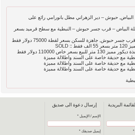
لبياض, حبوش – دير الزهراني مطل بانورامي رائع على
في حبوش - تلة البياض – قرب جسر حبوش – النبطية مع سطح قرميد بسعر
ش, جاهزة للسكن بسعر لقطة 75000 دولار فقط
: SOLD
 بسعر خاص 110000 دولار فقط
بطية
ائمة البريدية
إرسال دعوة الى صديق
الإسم / الإيميل *
*
إيميل صديقك *